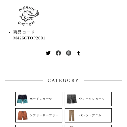
商品コード
M426CTOP2601
Twitter
Facebook
Pinterest
Tumblr
に
で
で
で
投
シ
ピ
シ
稿
ェ
ン
ェ
す
ア
す
ア
CATEGORY
る
す
る
す
る
る
ボードショーツ
ウォークショーツ
ソファーサーファー
パンツ・デニム