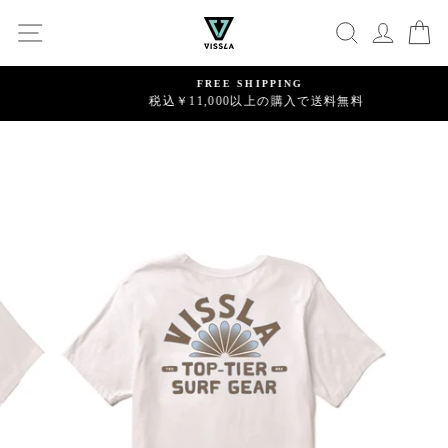
コ
SITE NAVIGATION
SEARCH
C
ン
テ
ン
FREE SHIPPING
ツ
税込￥11,000以上の購入で送料無料
Pause
に
meeting_room
person
ログイン
新規会員登録
slideshow
ス
キ
ッ
プ
す
る