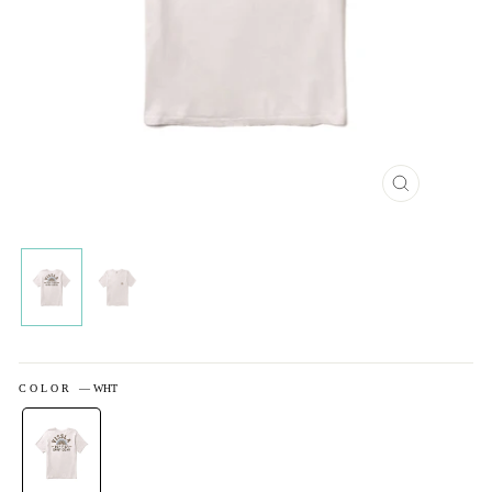
閉
じ
る
COLOR
—
WHT