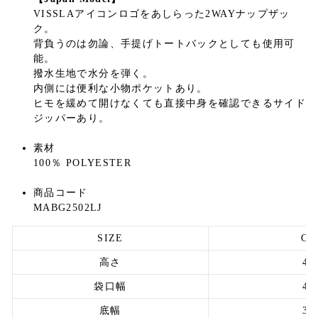
VISSLAアイコンロゴをあしらった2WAYナップザッ
ク。
背負うのは勿論、手提げトートバックとしても使用可
能。
撥水生地で水分を弾く。
内側には便利な小物ポケットあり。
ヒモを緩めて開けなくても直接中身を確認できるサイド
ジッパーあり。
素材
100％
POLYESTER
商品コード
MABG2502LJ
SIZE
OS
高さ
44
袋口幅
45
底幅
35