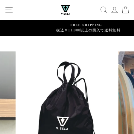
コ
SITE NAVIGATION
SEARCH
C
ン
テ
ン
FREE SHIPPING
ツ
税込￥11,000以上の購入で送料無料
Pause
に
meeting_room
person
ログイン
新規会員登録
slideshow
ス
キ
ッ
プ
す
る