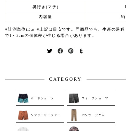
奥行き(マチ)
10
内容量
約15
※計測
単位は㎝
※上記は目安です。同商品でも、生産の過程
で1～2cmの個体差が生じる場合があります。
Twitter
Facebook
Pinterest
Tumblr
に
で
で
で
投
シ
ピ
シ
稿
ェ
ン
ェ
す
ア
す
ア
CATEGORY
る
す
る
す
る
る
ボードショーツ
ウォークショーツ
ソファーサーファー
パンツ・デニム