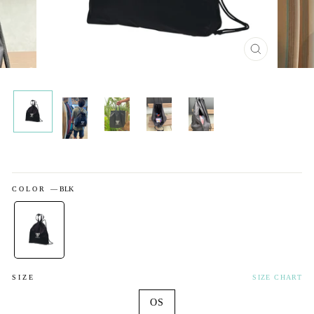
閉
じ
る
COLOR
—
BLK
SIZE
SIZE CHART
OS