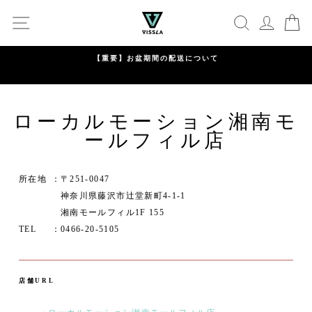
コ
SITE NAVIGATION
SEARCH
C
ン
テ
ン
【重要】お盆期間の配送について
ツ
Pause
に
meeting_room
person
ログイン
新規会員登録
slideshow
ス
キ
ローカルモーション湘南モ
ッ
ールフィル店
プ
す
る
所在地
〒251-0047
神奈川県藤沢市辻堂新町4-1-1
湘南モールフィル1F 155
TEL
0466-20-5105
店舗URL